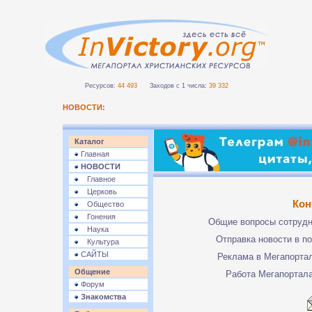
Ресурсов:
44 493
Заходов с 1 числа:
39 332
НОВОСТИ:
Каталог
Главная
НОВОСТИ
Главное
Церковь
Кон
Общество
Гонения
Общие вопросы сотруд
Наука
Отправка новости в п
Культура
САЙТЫ
Реклама в Мегапорта
Общение
Работа Мегапортал
Форум
Знакомства