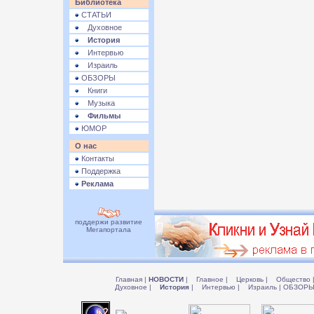
Библиотека
СТАТЬИ
Духовное
История
Интервью
Израиль
ОБЗОРЫ
Книги
Музыка
Фильмы
ЮМОР
О нас
Контакты
Поддержка
Реклама
поддержи развитие
Мегапортала
Главная
|
НОВОСТИ
|
Главное
|
Церковь
|
Общество
Духовное
|
История
|
Интервью
|
Израиль
|
ОБЗОР