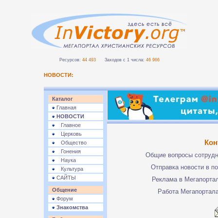
Ресурсов:
44 493
Заходов с 1 числа:
46 966
НОВОСТИ:
Каталог
Главная
НОВОСТИ
Главное
Церковь
Кон
Общество
Гонения
Общие вопросы сотруд
Наука
Отправка новости в п
Культура
САЙТЫ
Реклама в Мегапорта
Общение
Работа Мегапортал
Форум
Знакомства