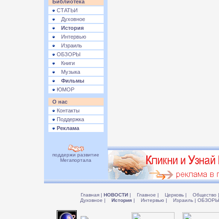
Библиотека
СТАТЬИ
Духовное
История
Интервью
Израиль
ОБЗОРЫ
Книги
Музыка
Фильмы
ЮМОР
О нас
Контакты
Поддержка
Реклама
поддержи развитие
Мегапортала
Главная
|
НОВОСТИ
|
Главное
|
Церковь
|
Общество
Духовное
|
История
|
Интервью
|
Израиль
|
ОБЗОР