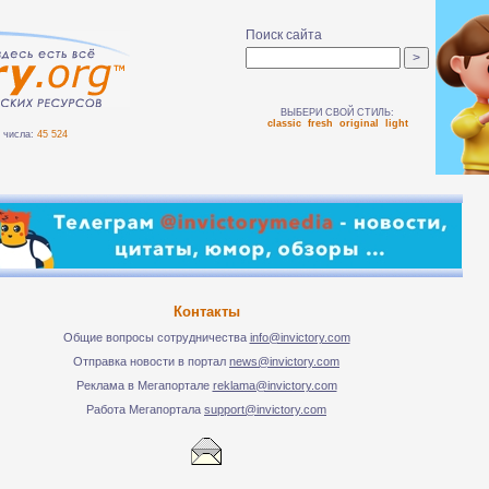
Поиск сайта
ВЫБЕРИ СВОЙ СТИЛЬ:
classic
fresh
original
light
числа:
45 524
Контакты
Общие вопросы сотрудничества
info@invictory.com
Отправка новости в портал
news@invictory.com
Реклама в Мегапортале
reklama@invictory.com
Работа Мегапортала
support@invictory.com