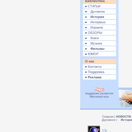
Библиотека
СТАТЬИ
Духовное
История
Интервью
Израиль
ОБЗОРЫ
Книги
Музыка
Фильмы
ЮМОР
О нас
Контакты
Поддержка
Реклама
поддержи развитие
Мегапортала
Главная
|
НОВОСТИ
Духовное
|
Истори