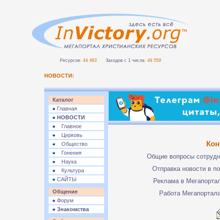
Ресурсов:
44 493
Заходов с 1 числа:
49 559
НОВОСТИ:
Каталог
Главная
НОВОСТИ
Главное
Церковь
Кон
Общество
Гонения
Общие вопросы сотруд
Наука
Отправка новости в п
Культура
САЙТЫ
Реклама в Мегапорта
Общение
Работа Мегапортал
Форум
Знакомства