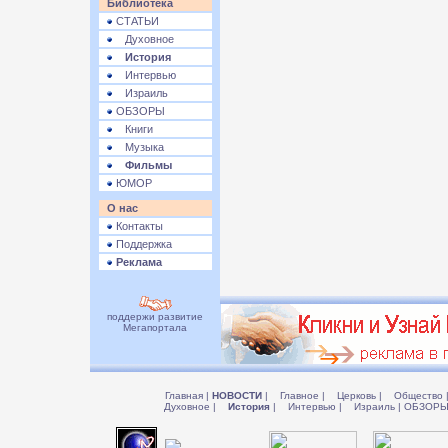
Библиотека
СТАТЬИ
Духовное
История
Интервью
Израиль
ОБЗОРЫ
Книги
Музыка
Фильмы
ЮМОР
О нас
Контакты
Поддержка
Реклама
поддержи развитие
Мегапортала
Главная
|
НОВОСТИ
|
Главное
|
Церковь
|
Общество
Духовное
|
История
|
Интервью
|
Израиль
|
ОБЗОР