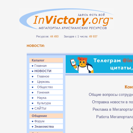
Ресурсов:
44 493
Заходов с 1 числа:
49 937
НОВОСТИ:
Каталог
Главная
НОВОСТИ
Главное
Церковь
Кон
Общество
Гонения
Общие вопросы сотруд
Наука
Отправка новости в п
Культура
САЙТЫ
Реклама в Мегапорта
Общение
Работа Мегапортал
Форум
Знакомства