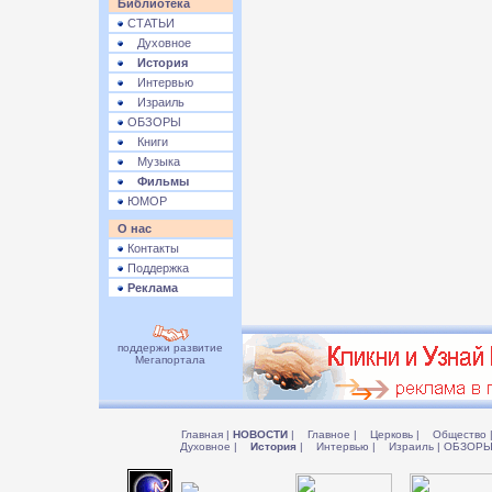
Библиотека
СТАТЬИ
Духовное
История
Интервью
Израиль
ОБЗОРЫ
Книги
Музыка
Фильмы
ЮМОР
О нас
Контакты
Поддержка
Реклама
поддержи развитие
Мегапортала
Главная
|
НОВОСТИ
|
Главное
|
Церковь
|
Общество
Духовное
|
История
|
Интервью
|
Израиль
|
ОБЗОР