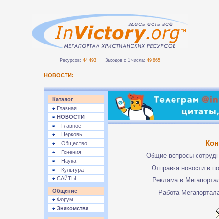
Ресурсов:
44 493
Заходов с 1 числа:
49 865
НОВОСТИ:
Каталог
Главная
НОВОСТИ
Главное
Церковь
Кон
Общество
Гонения
Общие вопросы сотруд
Наука
Отправка новости в п
Культура
САЙТЫ
Реклама в Мегапорта
Общение
Работа Мегапортал
Форум
Знакомства