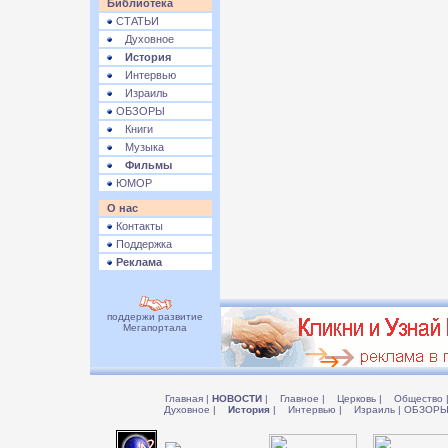
Библиотека
СТАТЬИ
Духовное
История
Интервью
Израиль
ОБЗОРЫ
Книги
Музыка
Фильмы
ЮМОР
О нас
Контакты
Поддержка
Реклама
поддержи развитие
Мегапортала
Главная
|
НОВОСТИ
|
Главное
|
Церковь
|
Общество
Духовное
|
История
|
Интервью
|
Израиль
|
ОБЗОР