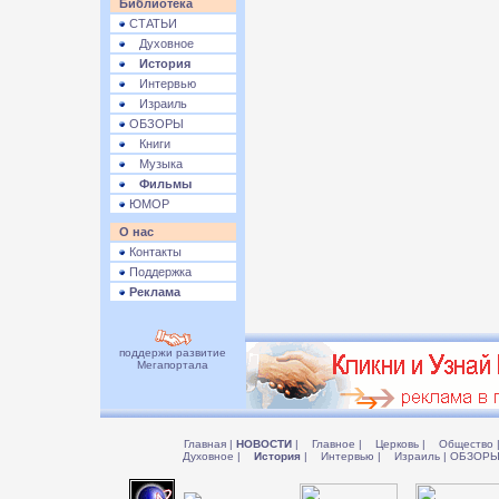
Библиотека
СТАТЬИ
Духовное
История
Интервью
Израиль
ОБЗОРЫ
Книги
Музыка
Фильмы
ЮМОР
О нас
Контакты
Поддержка
Реклама
поддержи развитие
Мегапортала
Главная
|
НОВОСТИ
|
Главное
|
Церковь
|
Общество
Духовное
|
История
|
Интервью
|
Израиль
|
ОБЗОР