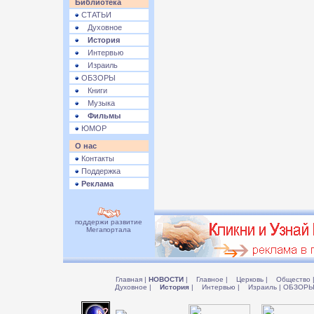
Библиотека
СТАТЬИ
Духовное
История
Интервью
Израиль
ОБЗОРЫ
Книги
Музыка
Фильмы
ЮМОР
О нас
Контакты
Поддержка
Реклама
поддержи развитие
Мегапортала
Главная
|
НОВОСТИ
|
Главное
|
Церковь
|
Общество
Духовное
|
История
|
Интервью
|
Израиль
|
ОБЗОР