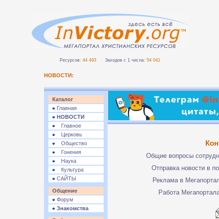
Ресурсов:
44 493
Заходов с 1 числа:
54 041
НОВОСТИ:
Каталог
Главная
НОВОСТИ
Главное
Церковь
Кон
Общество
Гонения
Общие вопросы сотруд
Наука
Отправка новости в п
Культура
САЙТЫ
Реклама в Мегапорта
Общение
Работа Мегапортал
Форум
Знакомства