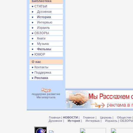
Библиотека
СТАТЬИ
Духовное
История
Интервью
Израиль
ОБЗОРЫ
Книги
Музыка
Фильмы
ЮМОР
О нас
Контакты
Поддержка
Реклама
поддержи развитие
Мегапортала
Главная
|
НОВОСТИ
|
Главное
|
Церковь
|
Общество
Духовное
|
История
|
Интервью
|
Израиль
|
ОБЗОР