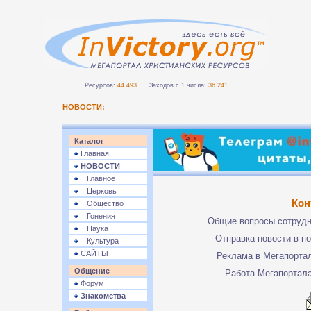
Ресурсов:
44 493
Заходов с 1 числа:
36 241
НОВОСТИ:
Каталог
Главная
НОВОСТИ
Главное
Церковь
Кон
Общество
Гонения
Общие вопросы сотруд
Наука
Отправка новости в п
Культура
САЙТЫ
Реклама в Мегапорта
Общение
Работа Мегапортал
Форум
Знакомства