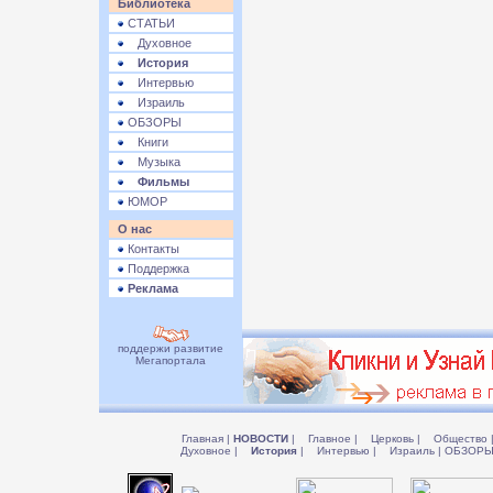
Библиотека
СТАТЬИ
Духовное
История
Интервью
Израиль
ОБЗОРЫ
Книги
Музыка
Фильмы
ЮМОР
О нас
Контакты
Поддержка
Реклама
поддержи развитие
Мегапортала
Главная
|
НОВОСТИ
|
Главное
|
Церковь
|
Общество
Духовное
|
История
|
Интервью
|
Израиль
|
ОБЗОР