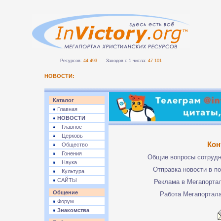
Ресурсов:
44 493
Заходов с 1 числа:
47 101
НОВОСТИ:
Каталог
Главная
НОВОСТИ
Главное
Церковь
Кон
Общество
Гонения
Общие вопросы сотруд
Наука
Отправка новости в п
Культура
САЙТЫ
Реклама в Мегапорта
Общение
Работа Мегапортал
Форум
Знакомства