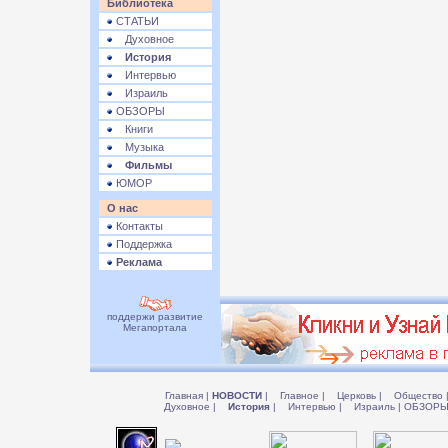
Библиотека
СТАТЬИ
Духовное
История
Интервью
Израиль
ОБЗОРЫ
Книги
Музыка
Фильмы
ЮМОР
О нас
Контакты
Поддержка
Реклама
поддержи развитие
Мегапортала
Главная
|
НОВОСТИ
|
Главное
|
Церковь
|
Общество
Духовное
|
История
|
Интервью
|
Израиль
|
ОБЗОР