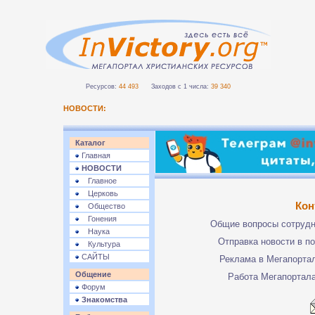
Ресурсов:
44 493
Заходов с 1 числа:
39 340
НОВОСТИ:
Каталог
Главная
НОВОСТИ
Главное
Церковь
Кон
Общество
Гонения
Общие вопросы сотруд
Наука
Отправка новости в п
Культура
САЙТЫ
Реклама в Мегапорта
Общение
Работа Мегапортал
Форум
Знакомства