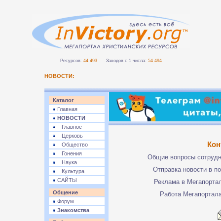
Ресурсов:
44 493
Заходов с 1 числа:
54 494
НОВОСТИ:
Каталог
Главная
НОВОСТИ
Главное
Церковь
Кон
Общество
Гонения
Общие вопросы сотруд
Наука
Отправка новости в п
Культура
САЙТЫ
Реклама в Мегапорта
Общение
Работа Мегапортал
Форум
Знакомства