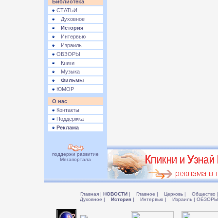
Библиотека
СТАТЬИ
Духовное
История
Интервью
Израиль
ОБЗОРЫ
Книги
Музыка
Фильмы
ЮМОР
О нас
Контакты
Поддержка
Реклама
поддержи развитие
Мегапортала
Главная
|
НОВОСТИ
|
Главное
|
Церковь
|
Общество
Духовное
|
История
|
Интервью
|
Израиль
|
ОБЗОР