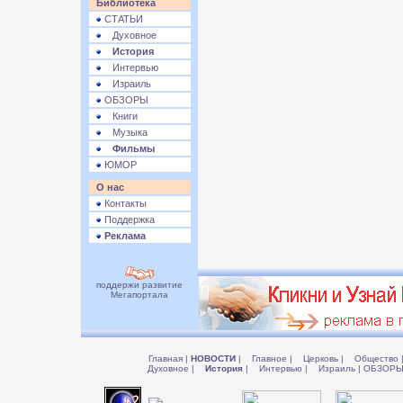
Библиотека
СТАТЬИ
Духовное
История
Интервью
Израиль
ОБЗОРЫ
Книги
Музыка
Фильмы
ЮМОР
О нас
Контакты
Поддержка
Реклама
поддержи развитие
Мегапортала
Главная
|
НОВОСТИ
|
Главное
|
Церковь
|
Общество
Духовное
|
История
|
Интервью
|
Израиль
|
ОБЗОР