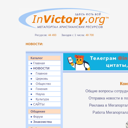
Ресурсов:
44 493
Заходов с 1 числа:
49 700
НОВОСТИ:
Каталог
Главная
НОВОСТИ
Главное
Церковь
Кон
Общество
Гонения
Общие вопросы сотруд
Наука
Отправка новости в п
Культура
САЙТЫ
Реклама в Мегапорта
Общение
Работа Мегапортал
Форум
Знакомства