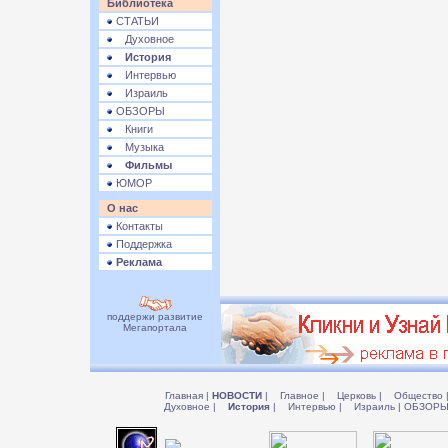
Библиотека
СТАТЬИ
Духовное
История
Интервью
Израиль
ОБЗОРЫ
Книги
Музыка
Фильмы
ЮМОР
О нас
Контакты
Поддержка
Реклама
поддержи развитие
Мегапортала
Главная
|
НОВОСТИ
|
Главное
|
Церковь
|
Общество
Духовное
|
История
|
Интервью
|
Израиль
|
ОБЗОР