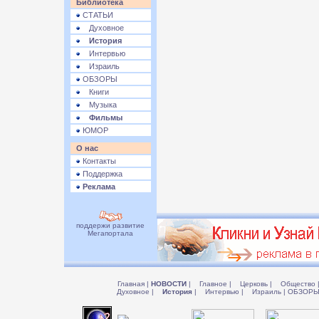
Библиотека
СТАТЬИ
Духовное
История
Интервью
Израиль
ОБЗОРЫ
Книги
Музыка
Фильмы
ЮМОР
О нас
Контакты
Поддержка
Реклама
поддержи развитие
Мегапортала
Главная
|
НОВОСТИ
|
Главное
|
Церковь
|
Общество
Духовное
|
История
|
Интервью
|
Израиль
|
ОБЗОР