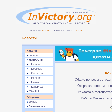
Ресурсов:
44 493
Заходов с 1 числа:
59 532
НОВОСТИ:
Каталог
Главная
НОВОСТИ
Главное
Церковь
Кон
Общество
Гонения
Общие вопросы сотруд
Наука
Отправка новости в п
Культура
САЙТЫ
Реклама в Мегапорта
Общение
Работа Мегапортал
Форум
Знакомства