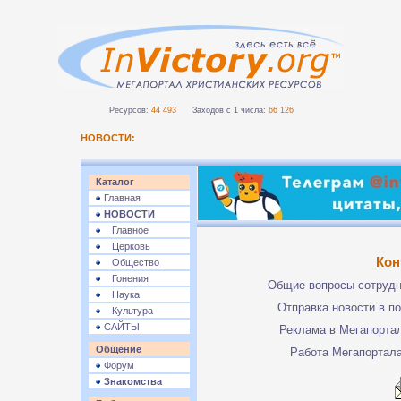
Ресурсов:
44 493
Заходов с 1 числа:
66 126
НОВОСТИ:
Каталог
Главная
НОВОСТИ
Главное
Церковь
Кон
Общество
Гонения
Общие вопросы сотруд
Наука
Отправка новости в п
Культура
САЙТЫ
Реклама в Мегапорта
Общение
Работа Мегапортал
Форум
Знакомства