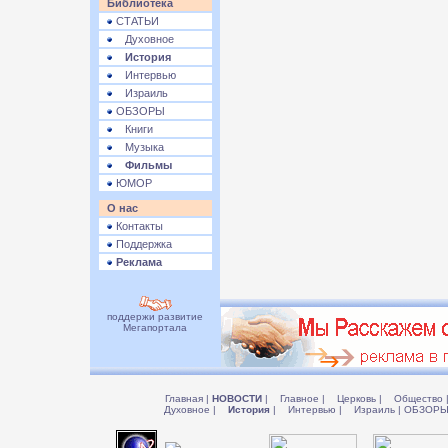
Библиотека
СТАТЬИ
Духовное
История
Интервью
Израиль
ОБЗОРЫ
Книги
Музыка
Фильмы
ЮМОР
О нас
Контакты
Поддержка
Реклама
поддержи развитие
Мегапортала
Главная
|
НОВОСТИ
|
Главное
|
Церковь
|
Общество
Духовное
|
История
|
Интервью
|
Израиль
|
ОБЗОР