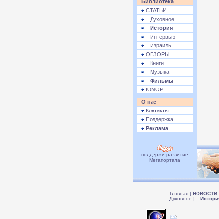
Библиотека
СТАТЬИ
Духовное
История
Интервью
Израиль
ОБЗОРЫ
Книги
Музыка
Фильмы
ЮМОР
О нас
Контакты
Поддержка
Реклама
поддержи развитие
Мегапортала
Главная
|
НОВОСТИ
Духовное
|
Истори