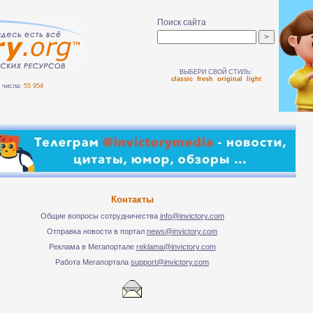
Поиск сайта
ВЫБЕРИ СВОЙ СТИЛЬ:
classic
fresh
original
light
числа:
55 954
Контакты
Общие вопросы сотрудничества
info@invictory.com
Отправка новости в портал
news@invictory.com
Реклама в Мегапортале
reklama@invictory.com
Работа Мегапортала
support@invictory.com