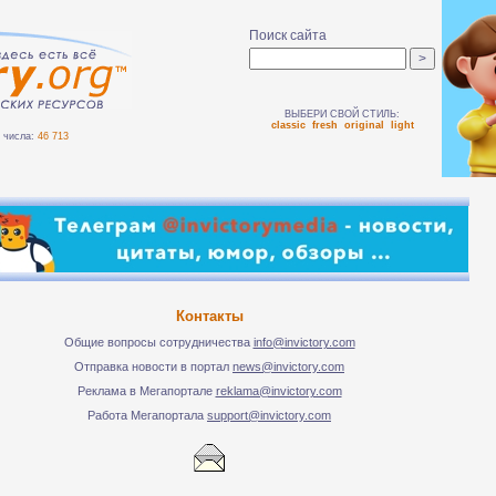
Поиск сайта
ВЫБЕРИ СВОЙ СТИЛЬ:
classic
fresh
original
light
числа:
46 713
Контакты
Общие вопросы сотрудничества
info@invictory.com
Отправка новости в портал
news@invictory.com
Реклама в Мегапортале
reklama@invictory.com
Работа Мегапортала
support@invictory.com