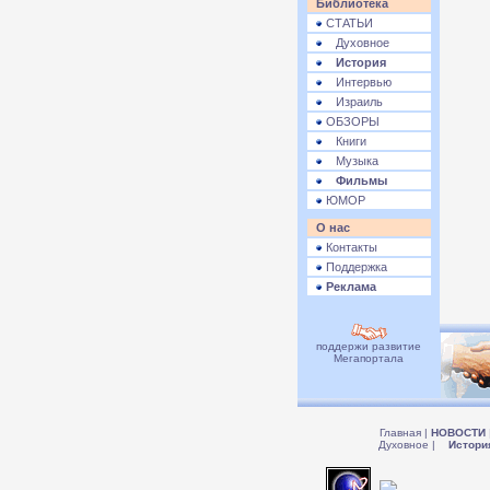
Библиотека
СТАТЬИ
Духовное
История
Интервью
Израиль
ОБЗОРЫ
Книги
Музыка
Фильмы
ЮМОР
О нас
Контакты
Поддержка
Реклама
поддержи развитие
Мегапортала
Главная
|
НОВОСТИ
Духовное
|
Истори