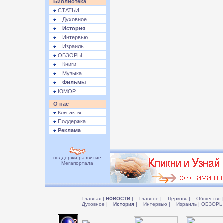
Библиотека
СТАТЬИ
Духовное
История
Интервью
Израиль
ОБЗОРЫ
Книги
Музыка
Фильмы
ЮМОР
О нас
Контакты
Поддержка
Реклама
поддержи развитие
Мегапортала
Главная
|
НОВОСТИ
|
Главное
|
Церковь
|
Общество
Духовное
|
История
|
Интервью
|
Израиль
|
ОБЗОР