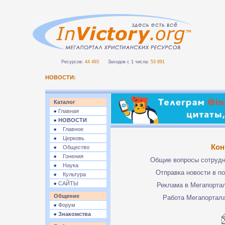
Ресурсов:
44 493
Заходов с 1 числа:
53 891
НОВОСТИ:
Каталог
Главная
НОВОСТИ
Главное
Церковь
Кон
Общество
Гонения
Общие вопросы сотруд
Наука
Отправка новости в п
Культура
САЙТЫ
Реклама в Мегапорта
Общение
Работа Мегапортал
Форум
Знакомства