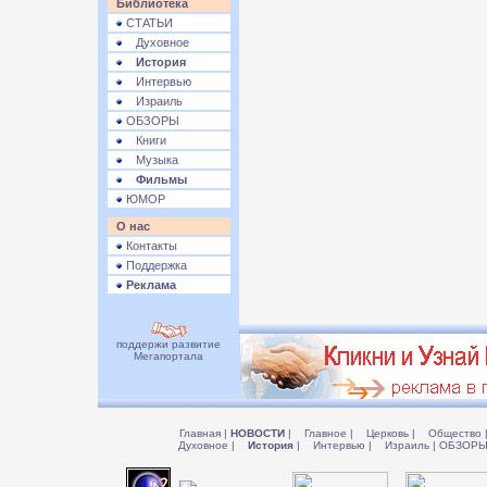
Библиотека
СТАТЬИ
Духовное
История
Интервью
Израиль
ОБЗОРЫ
Книги
Музыка
Фильмы
ЮМОР
О нас
Контакты
Поддержка
Реклама
поддержи развитие
Мегапортала
Главная
|
НОВОСТИ
|
Главное
|
Церковь
|
Общество
Духовное
|
История
|
Интервью
|
Израиль
|
ОБЗОР