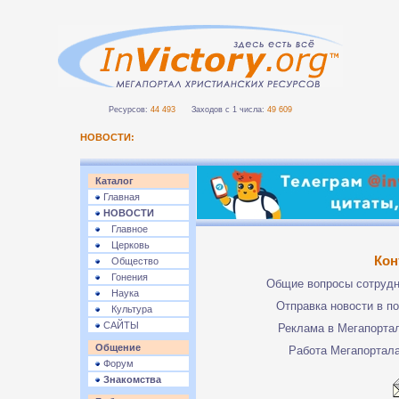
Ресурсов:
44 493
Заходов с 1 числа:
49 609
НОВОСТИ:
Каталог
Главная
НОВОСТИ
Главное
Церковь
Кон
Общество
Гонения
Общие вопросы сотруд
Наука
Отправка новости в п
Культура
САЙТЫ
Реклама в Мегапорта
Общение
Работа Мегапортал
Форум
Знакомства