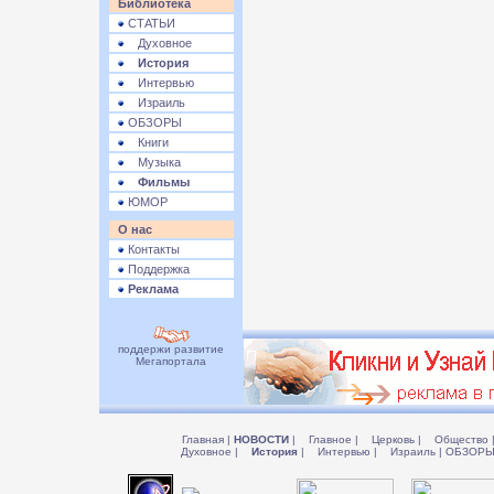
Библиотека
СТАТЬИ
Духовное
История
Интервью
Израиль
ОБЗОРЫ
Книги
Музыка
Фильмы
ЮМОР
О нас
Контакты
Поддержка
Реклама
поддержи развитие
Мегапортала
Главная
|
НОВОСТИ
|
Главное
|
Церковь
|
Общество
Духовное
|
История
|
Интервью
|
Израиль
|
ОБЗОР