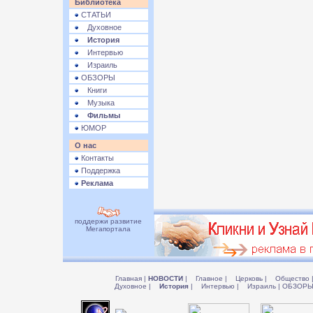
Библиотека
СТАТЬИ
Духовное
История
Интервью
Израиль
ОБЗОРЫ
Книги
Музыка
Фильмы
ЮМОР
О нас
Контакты
Поддержка
Реклама
поддержи развитие
Мегапортала
Главная
|
НОВОСТИ
|
Главное
|
Церковь
|
Общество
Духовное
|
История
|
Интервью
|
Израиль
|
ОБЗОР