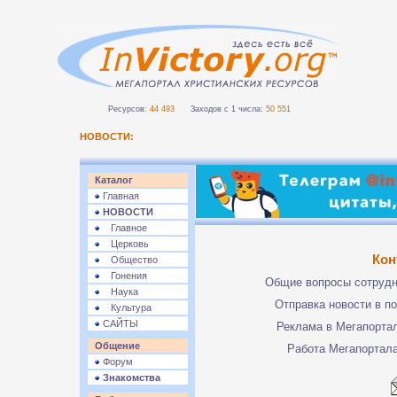
Ресурсов:
44 493
Заходов с 1 числа:
50 551
НОВОСТИ:
Каталог
Главная
НОВОСТИ
Главное
Церковь
Кон
Общество
Гонения
Общие вопросы сотруд
Наука
Отправка новости в п
Культура
САЙТЫ
Реклама в Мегапорта
Общение
Работа Мегапортал
Форум
Знакомства