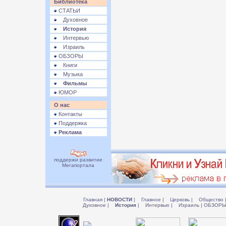
Библиотека
СТАТЬИ
Духовное
История
Интервью
Израиль
ОБЗОРЫ
Книги
Музыка
Фильмы
ЮМОР
О нас
Контакты
Поддержка
Реклама
поддержи развитие
Мегапортала
Главная
|
НОВОСТИ
|
Главное
|
Церковь
|
Общество
Духовное
|
История
|
Интервью
|
Израиль
|
ОБЗОР