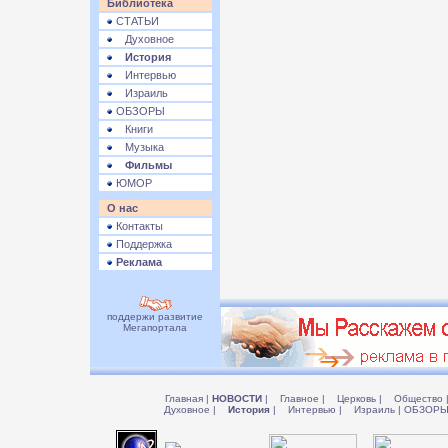
Библиотека
СТАТЬИ
Духовное
История
Интервью
Израиль
ОБЗОРЫ
Книги
Музыка
Фильмы
ЮМОР
О нас
Контакты
Поддержка
Реклама
поддержи развитие
Мегапортала
Главная
|
НОВОСТИ
|
Главное
|
Церковь
|
Общество
Духовное
|
История
|
Интервью
|
Израиль
|
ОБЗОР