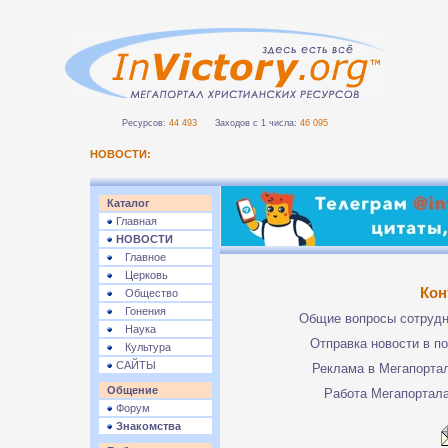
Ресурсов:
44 493
Заходов с 1 числа:
46 095
НОВОСТИ:
Каталог
Главная
НОВОСТИ
Главное
Церковь
Кон
Общество
Гонения
Общие вопросы сотруд
Наука
Отправка новости в п
Культура
САЙТЫ
Реклама в Мегапорта
Общение
Работа Мегапортал
Форум
Знакомства