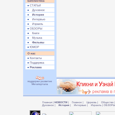
Библиотека
СТАТЬИ
Духовное
История
Интервью
Израиль
ОБЗОРЫ
Книги
Музыка
Фильмы
ЮМОР
О нас
Контакты
Поддержка
Реклама
поддержи развитие
Мегапортала
Главная
|
НОВОСТИ
|
Главное
|
Церковь
|
Общество
Духовное
|
История
|
Интервью
|
Израиль
|
ОБЗОР