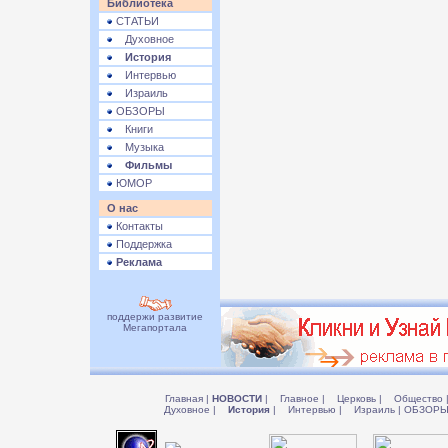
Библиотека
СТАТЬИ
Духовное
История
Интервью
Израиль
ОБЗОРЫ
Книги
Музыка
Фильмы
ЮМОР
О нас
Контакты
Поддержка
Реклама
поддержи развитие
Мегапортала
Главная
|
НОВОСТИ
|
Главное
|
Церковь
|
Общество
Духовное
|
История
|
Интервью
|
Израиль
|
ОБЗОР