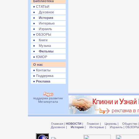
Библиотека
СТАТЬИ
Духовное
История
Интервью
Израиль
ОБЗОРЫ
Книги
Музыка
Фильмы
ЮМОР
О нас
Контакты
Поддержка
Реклама
поддержи развитие
Мегапортала
Главная
|
НОВОСТИ
|
Главное
|
Церковь
|
Общество
Духовное
|
История
|
Интервью
|
Израиль
|
ОБЗОР