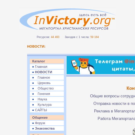
Ресурсов:
44 493
Заходов с 1 числа:
59 164
НОВОСТИ:
Каталог
Главная
НОВОСТИ
Главное
Церковь
Кон
Общество
Гонения
Общие вопросы сотруд
Наука
Отправка новости в п
Культура
САЙТЫ
Реклама в Мегапорта
Общение
Работа Мегапортал
Форум
Знакомства