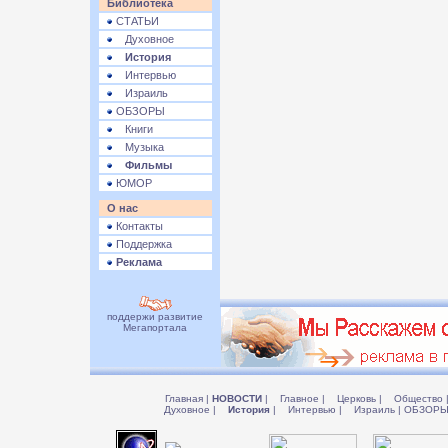
Библиотека
СТАТЬИ
Духовное
История
Интервью
Израиль
ОБЗОРЫ
Книги
Музыка
Фильмы
ЮМОР
О нас
Контакты
Поддержка
Реклама
поддержи развитие
Мегапортала
Главная
|
НОВОСТИ
|
Главное
|
Церковь
|
Общество
Духовное
|
История
|
Интервью
|
Израиль
|
ОБЗОР