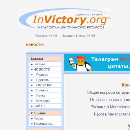
Ресурсов:
44 493
Заходов с 1 числа:
56 701
НОВОСТИ:
Каталог
Главная
НОВОСТИ
Главное
Церковь
Кон
Общество
Гонения
Общие вопросы сотруд
Наука
Отправка новости в п
Культура
САЙТЫ
Реклама в Мегапорта
Общение
Работа Мегапортал
Форум
Знакомства