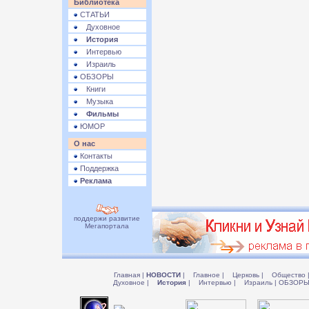
Библиотека
СТАТЬИ
Духовное
История
Интервью
Израиль
ОБЗОРЫ
Книги
Музыка
Фильмы
ЮМОР
О нас
Контакты
Поддержка
Реклама
поддержи развитие
Мегапортала
Главная
|
НОВОСТИ
|
Главное
|
Церковь
|
Общество
Духовное
|
История
|
Интервью
|
Израиль
|
ОБЗОР