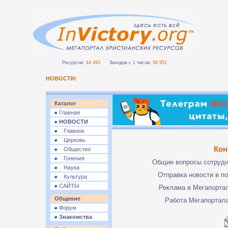
Ресурсов:
44 493
Заходов с 1 числа:
56 951
НОВОСТИ:
Каталог
Главная
НОВОСТИ
Главное
Церковь
Кон
Общество
Гонения
Общие вопросы сотруд
Наука
Отправка новости в п
Культура
САЙТЫ
Реклама в Мегапорта
Общение
Работа Мегапортал
Форум
Знакомства