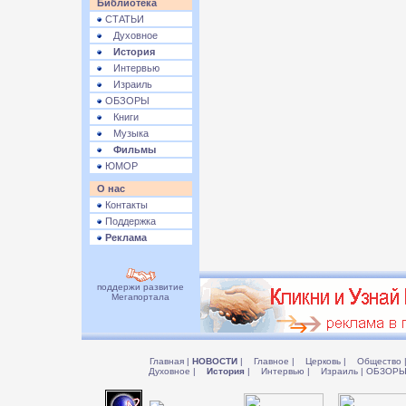
Библиотека
СТАТЬИ
Духовное
История
Интервью
Израиль
ОБЗОРЫ
Книги
Музыка
Фильмы
ЮМОР
О нас
Контакты
Поддержка
Реклама
поддержи развитие
Мегапортала
Главная
|
НОВОСТИ
|
Главное
|
Церковь
|
Общество
Духовное
|
История
|
Интервью
|
Израиль
|
ОБЗОР