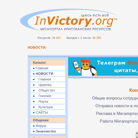
Ресурсов:
44 493
Заходов с 1 числа:
36 385
НОВОСТИ:
Каталог
Главная
НОВОСТИ
Главное
Церковь
Кон
Общество
Гонения
Общие вопросы сотруд
Наука
Отправка новости в п
Культура
САЙТЫ
Реклама в Мегапорта
Общение
Работа Мегапортал
Форум
Знакомства