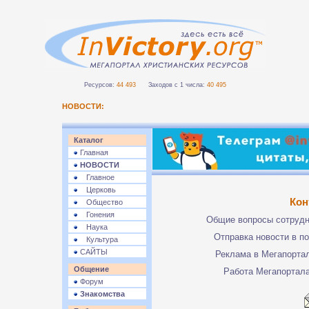
Ресурсов:
44 493
Заходов с 1 числа:
40 495
НОВОСТИ:
Каталог
Главная
НОВОСТИ
Главное
Церковь
Кон
Общество
Гонения
Общие вопросы сотруд
Наука
Отправка новости в п
Культура
САЙТЫ
Реклама в Мегапорта
Общение
Работа Мегапортал
Форум
Знакомства