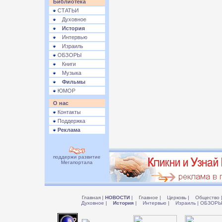
Библиотека
СТАТЬИ
Духовное
История
Интервью
Израиль
ОБЗОРЫ
Книги
Музыка
Фильмы
ЮМОР
О нас
Контакты
Поддержка
Реклама
поддержи развитие
Мегапортала
Главная
|
НОВОСТИ
|
Главное
|
Церковь
|
Общество
Духовное
|
История
|
Интервью
|
Израиль
|
ОБЗОР