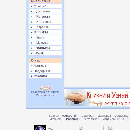
Библиотека
СТАТЬИ
Духовное
История
Интервью
Израиль
ОБЗОРЫ
Книги
Музыка
Фильмы
ЮМОР
О нас
Контакты
Поддержка
Реклама
поддержи развитие
Мегапортала
Главная
|
НОВОСТИ
|
Главное
|
Церковь
|
Общество
Духовное
|
История
|
Интервью
|
Израиль
|
ОБЗОР