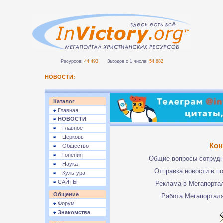
Ресурсов:
44 493
Заходов с 1 числа:
54 882
НОВОСТИ:
Каталог
Главная
НОВОСТИ
Главное
Церковь
Кон
Общество
Гонения
Общие вопросы сотруд
Наука
Отправка новости в п
Культура
САЙТЫ
Реклама в Мегапорта
Общение
Работа Мегапортал
Форум
Знакомства