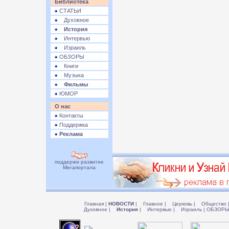
Библиотека
СТАТЬИ
Духовное
История
Интервью
Израиль
ОБЗОРЫ
Книги
Музыка
Фильмы
ЮМОР
О нас
Контакты
Поддержка
Реклама
поддержи развитие
Мегапортала
Главная
|
НОВОСТИ
|
Главное
|
Церковь
|
Общество
Духовное
|
История
|
Интервью
|
Израиль
|
ОБЗОР