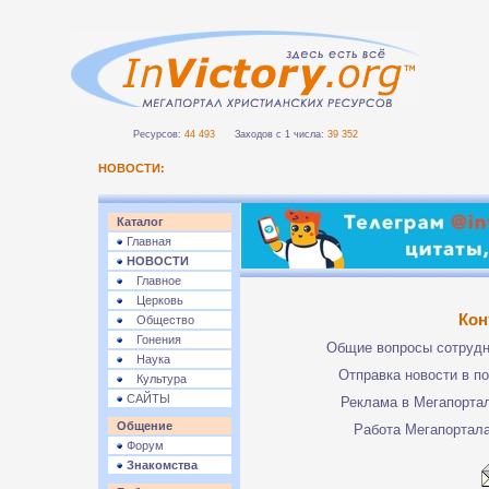
Ресурсов:
44 493
Заходов с 1 числа:
39 352
НОВОСТИ:
Каталог
Главная
НОВОСТИ
Главное
Церковь
Кон
Общество
Гонения
Общие вопросы сотруд
Наука
Отправка новости в п
Культура
САЙТЫ
Реклама в Мегапорта
Общение
Работа Мегапортал
Форум
Знакомства