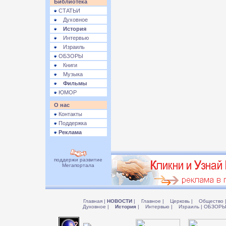
Библиотека
СТАТЬИ
Духовное
История
Интервью
Израиль
ОБЗОРЫ
Книги
Музыка
Фильмы
ЮМОР
О нас
Контакты
Поддержка
Реклама
поддержи развитие
Мегапортала
Главная
|
НОВОСТИ
|
Главное
|
Церковь
|
Общество
Духовное
|
История
|
Интервью
|
Израиль
|
ОБЗОР