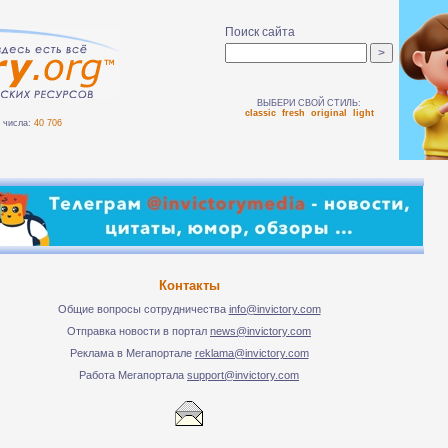
Поиск сайта
ВЫБЕРИ СВОЙ СТИЛЬ:
classic
fresh
original
light
числа:
40 706
Контакты
Общие вопросы сотрудничества
info@invictory.com
Отправка новости в портал
news@invictory.com
Реклама в Мегапортале
reklama@invictory.com
Работа Мегапортала
support@invictory.com