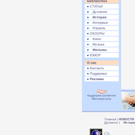
Библиотека
СТАТЬИ
Духовное
История
Интервью
Израиль
ОБЗОРЫ
Книги
Музыка
Фильмы
ЮМОР
О нас
Контакты
Поддержка
Реклама
поддержи развитие
Мегапортала
Главная
|
НОВОСТИ
Духовное
|
Истори