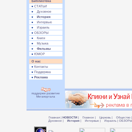
Библиотека
СТАТЬИ
Духовное
История
Интервью
Израиль
ОБЗОРЫ
Книги
Музыка
Фильмы
ЮМОР
О нас
Контакты
Поддержка
Реклама
поддержи развитие
Мегапортала
Главная
|
НОВОСТИ
|
Главное
|
Церковь
|
Общество
Духовное
|
История
|
Интервью
|
Израиль
|
ОБЗОР