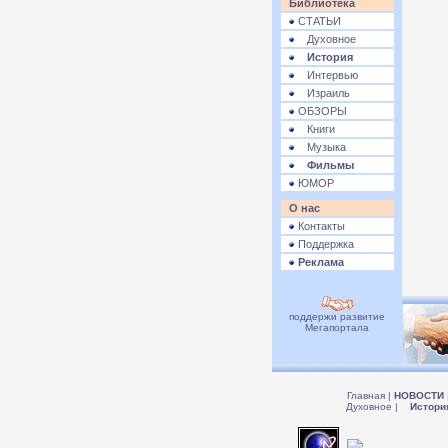
Библиотека
СТАТЬИ
Духовное
История
Интервью
Израиль
ОБЗОРЫ
Книги
Музыка
Фильмы
ЮМОР
О нас
Контакты
Поддержка
Реклама
поддержи развитие
Мегапортала
Главная
|
НОВОСТИ
Духовное
|
Истори