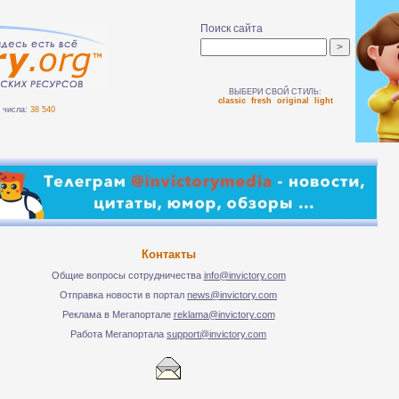
Поиск сайта
ВЫБЕРИ СВОЙ СТИЛЬ:
classic
fresh
original
light
числа:
38 540
Контакты
Общие вопросы сотрудничества
info@invictory.com
Отправка новости в портал
news@invictory.com
Реклама в Мегапортале
reklama@invictory.com
Работа Мегапортала
support@invictory.com