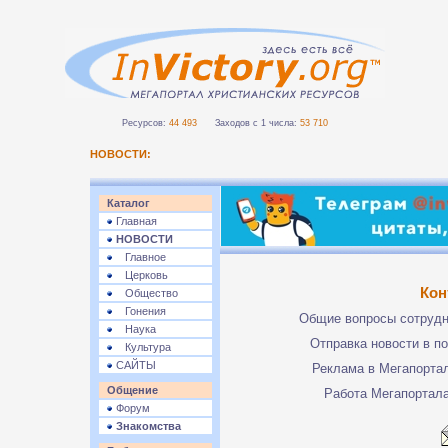
Ресурсов:
44 493
Заходов с 1 числа:
53 710
НОВОСТИ:
Каталог
Главная
НОВОСТИ
Главное
Церковь
Кон
Общество
Гонения
Общие вопросы сотруд
Наука
Отправка новости в п
Культура
САЙТЫ
Реклама в Мегапорта
Общение
Работа Мегапортал
Форум
Знакомства