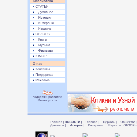
Библиотека
СТАТЬИ
Духовное
История
Интервью
Израиль
ОБЗОРЫ
Книги
Музыка
Фильмы
ЮМОР
О нас
Контакты
Поддержка
Реклама
поддержи развитие
Мегапортала
Главная
|
НОВОСТИ
|
Главное
|
Церковь
|
Общество
Духовное
|
История
|
Интервью
|
Израиль
|
ОБЗОР