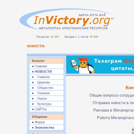
Ресурсов:
44 493
Заходов с 1 числа:
56 609
НОВОСТИ:
Каталог
Главная
НОВОСТИ
Главное
Церковь
Кон
Общество
Гонения
Общие вопросы сотруд
Наука
Отправка новости в п
Культура
САЙТЫ
Реклама в Мегапорта
Общение
Работа Мегапортал
Форум
Знакомства