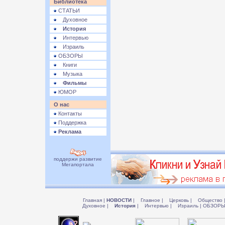
Библиотека
СТАТЬИ
Духовное
История
Интервью
Израиль
ОБЗОРЫ
Книги
Музыка
Фильмы
ЮМОР
О нас
Контакты
Поддержка
Реклама
поддержи развитие
Мегапортала
Главная
|
НОВОСТИ
|
Главное
|
Церковь
|
Общество
Духовное
|
История
|
Интервью
|
Израиль
|
ОБЗОР