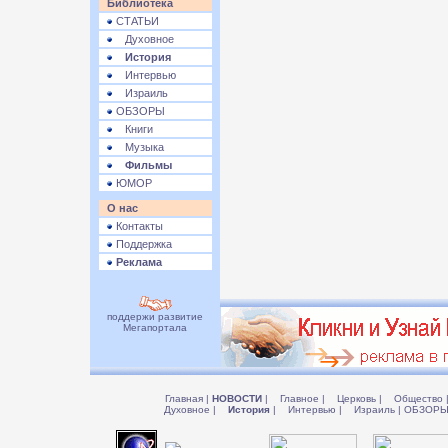
Библиотека
СТАТЬИ
Духовное
История
Интервью
Израиль
ОБЗОРЫ
Книги
Музыка
Фильмы
ЮМОР
О нас
Контакты
Поддержка
Реклама
поддержи развитие
Мегапортала
Главная
|
НОВОСТИ
|
Главное
|
Церковь
|
Общество
Духовное
|
История
|
Интервью
|
Израиль
|
ОБЗОР