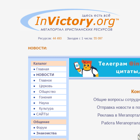
Ресурсов:
44 493
Заходов с 1 числа:
55 097
НОВОСТИ:
Каталог
Главная
НОВОСТИ
Главное
Церковь
Кон
Общество
Гонения
Общие вопросы сотруд
Наука
Отправка новости в п
Культура
САЙТЫ
Реклама в Мегапорта
Общение
Работа Мегапортал
Форум
Знакомства