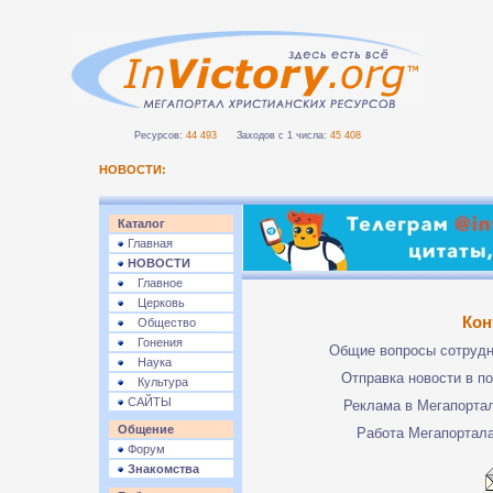
Ресурсов:
44 493
Заходов с 1 числа:
45 408
НОВОСТИ:
Каталог
Главная
НОВОСТИ
Главное
Церковь
Кон
Общество
Гонения
Общие вопросы сотруд
Наука
Отправка новости в п
Культура
САЙТЫ
Реклама в Мегапорта
Общение
Работа Мегапортал
Форум
Знакомства