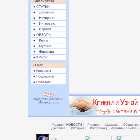
Библиотека
СТАТЬИ
Духовное
История
Интервью
Израиль
ОБЗОРЫ
Книги
Музыка
Фильмы
ЮМОР
О нас
Контакты
Поддержка
Реклама
поддержи развитие
Мегапортала
Главная
|
НОВОСТИ
|
Главное
|
Церковь
|
Общество
Духовное
|
История
|
Интервью
|
Израиль
|
ОБЗОР