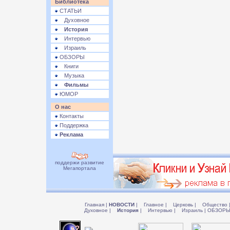
Библиотека
СТАТЬИ
Духовное
История
Интервью
Израиль
ОБЗОРЫ
Книги
Музыка
Фильмы
ЮМОР
О нас
Контакты
Поддержка
Реклама
поддержи развитие
Мегапортала
Главная
|
НОВОСТИ
|
Главное
|
Церковь
|
Общество
Духовное
|
История
|
Интервью
|
Израиль
|
ОБЗОР