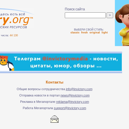
Поиск сайта
ВЫБЕРИ СВОЙ СТИЛЬ:
classic
fresh
original
light
числа:
44 130
Контакты
Общие вопросы сотрудничества
info@invictory.com
Отправка новости в портал
news@invictory.com
Реклама в Мегапортале
reklama@invictory.com
Работа Мегапортала
support@invictory.com