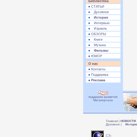
Библиотека
СТАТЬИ
Духовное
История
Интервью
Израиль
ОБЗОРЫ
Книги
Музыка
Фильмы
ЮМОР
О нас
Контакты
Поддержка
Реклама
поддержи развитие
Мегапортала
Главная
|
НОВОСТИ
Духовное
|
Истори