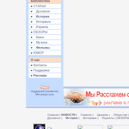
Библиотека
СТАТЬИ
Духовное
История
Интервью
Израиль
ОБЗОРЫ
Книги
Музыка
Фильмы
ЮМОР
О нас
Контакты
Поддержка
Реклама
поддержи развитие
Мегапортала
Главная
|
НОВОСТИ
|
Главное
|
Церковь
|
Общество
Духовное
|
История
|
Интервью
|
Израиль
|
ОБЗОР