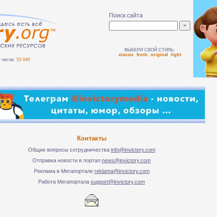
Поиск сайта
ВЫБЕРИ СВОЙ СТИЛЬ:
classic
fresh
original
light
числа:
53 840
Контакты
Общие вопросы сотрудничества
info@invictory.com
Отправка новости в портал
news@invictory.com
Реклама в Мегапортале
reklama@invictory.com
Работа Мегапортала
support@invictory.com