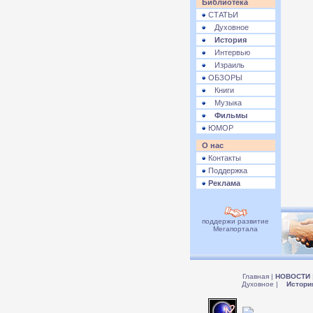
Библиотека
СТАТЬИ
Духовное
История
Интервью
Израиль
ОБЗОРЫ
Книги
Музыка
Фильмы
ЮМОР
О нас
Контакты
Поддержка
Реклама
поддержи развитие
Мегапортала
Главная
|
НОВОСТИ
Духовное
|
Истори