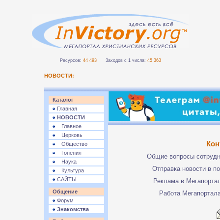
Ресурсов:
44 493
Заходов с 1 числа:
45 363
НОВОСТИ:
Каталог
Главная
НОВОСТИ
Главное
Церковь
Кон
Общество
Гонения
Общие вопросы сотруд
Наука
Отправка новости в п
Культура
САЙТЫ
Реклама в Мегапорта
Общение
Работа Мегапортал
Форум
Знакомства