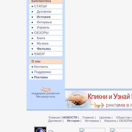
Библиотека
СТАТЬИ
Духовное
История
Интервью
Израиль
ОБЗОРЫ
Книги
Музыка
Фильмы
ЮМОР
О нас
Контакты
Поддержка
Реклама
поддержи развитие
Мегапортала
Главная
|
НОВОСТИ
|
Главное
|
Церковь
|
Общество
Духовное
|
История
|
Интервью
|
Израиль
|
ОБЗОР