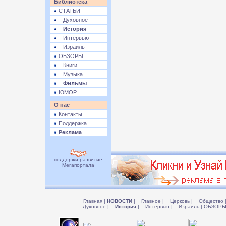
Библиотека
СТАТЬИ
Духовное
История
Интервью
Израиль
ОБЗОРЫ
Книги
Музыка
Фильмы
ЮМОР
О нас
Контакты
Поддержка
Реклама
поддержи развитие
Мегапортала
Главная
|
НОВОСТИ
|
Главное
|
Церковь
|
Общество
Духовное
|
История
|
Интервью
|
Израиль
|
ОБЗОР