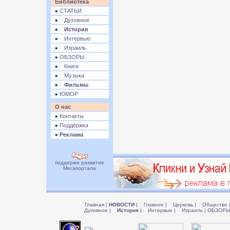
Библиотека
СТАТЬИ
Духовное
История
Интервью
Израиль
ОБЗОРЫ
Книги
Музыка
Фильмы
ЮМОР
О нас
Контакты
Поддержка
Реклама
поддержи развитие
Мегапортала
Главная
|
НОВОСТИ
|
Главное
|
Церковь
|
Общество
Духовное
|
История
|
Интервью
|
Израиль
|
ОБЗОР