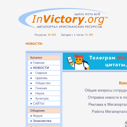
Ресурсов:
44 493
Заходов с 1 числа:
51 365
НОВОСТИ:
Каталог
Главная
НОВОСТИ
Главное
Церковь
Кон
Общество
Гонения
Общие вопросы сотруд
Наука
Отправка новости в п
Культура
САЙТЫ
Реклама в Мегапорта
Общение
Работа Мегапортал
Форум
Знакомства