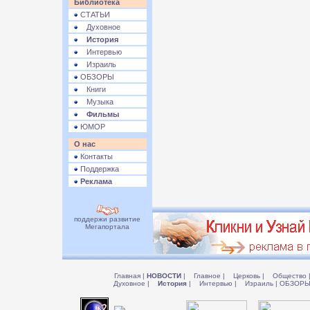
Библиотека
СТАТЬИ
Духовное
История
Интервью
Израиль
ОБЗОРЫ
Книги
Музыка
Фильмы
ЮМОР
О нас
Контакты
Поддержка
Реклама
поддержи развитие
Мегапортала
Главная
|
НОВОСТИ
|
Главное
|
Церковь
|
Общество
Духовное
|
История
|
Интервью
|
Израиль
|
ОБЗОР