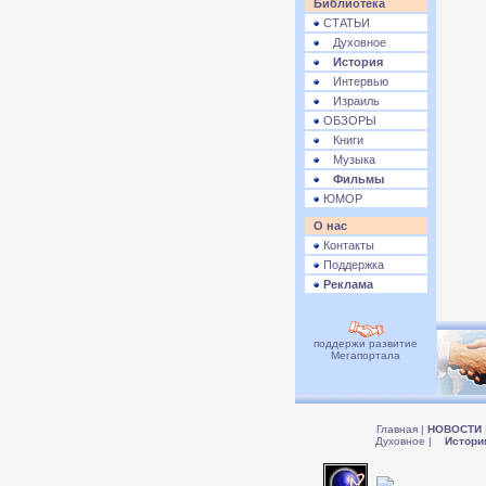
Библиотека
СТАТЬИ
Духовное
История
Интервью
Израиль
ОБЗОРЫ
Книги
Музыка
Фильмы
ЮМОР
О нас
Контакты
Поддержка
Реклама
поддержи развитие
Мегапортала
Главная
|
НОВОСТИ
Духовное
|
Истори