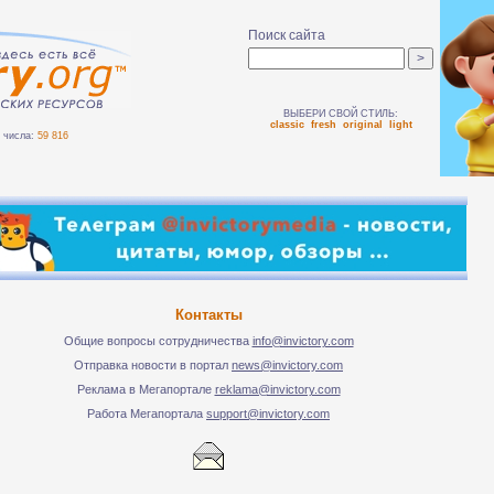
Поиск сайта
ВЫБЕРИ СВОЙ СТИЛЬ:
classic
fresh
original
light
числа:
59 816
Контакты
Общие вопросы сотрудничества
info@invictory.com
Отправка новости в портал
news@invictory.com
Реклама в Мегапортале
reklama@invictory.com
Работа Мегапортала
support@invictory.com